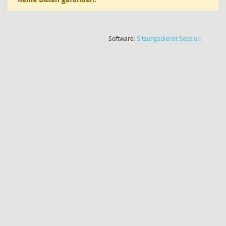
(Wird in
Software:
Sitzungsdienst
Session