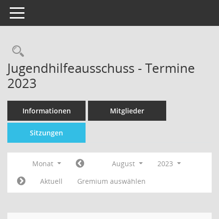
Toggle navigation
Jugendhilfeausschuss - Termine
2023
Informationen
Mitglieder
Sitzungen
Monat
August
2023
Aktuell
Gremium auswählen