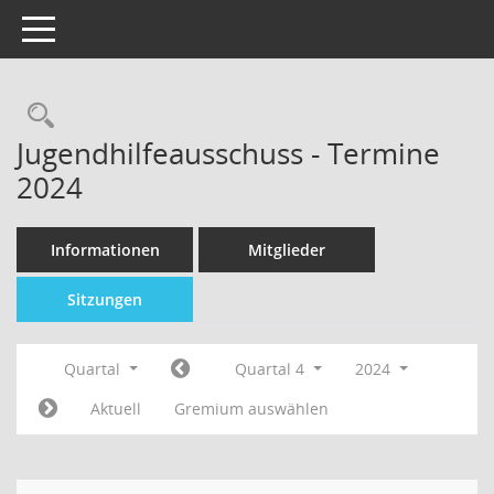
Toggle navigation
Jugendhilfeausschuss - Termine
2024
Informationen
Mitglieder
Sitzungen
Quartal
Quartal 4
2024
Aktuell
Gremium auswählen