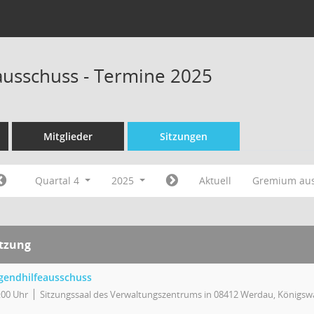
ausschuss - Termine 2025
Mitglieder
Sitzungen
Quartal 4
2025
Aktuell
Gremium au
itzung
gendhilfeausschuss
:00 Uhr
Sitzungssaal des Verwaltungszentrums in 08412 Werdau, Königswa