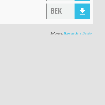
BEK
(Wird in
Software:
Sitzungsdienst
Session