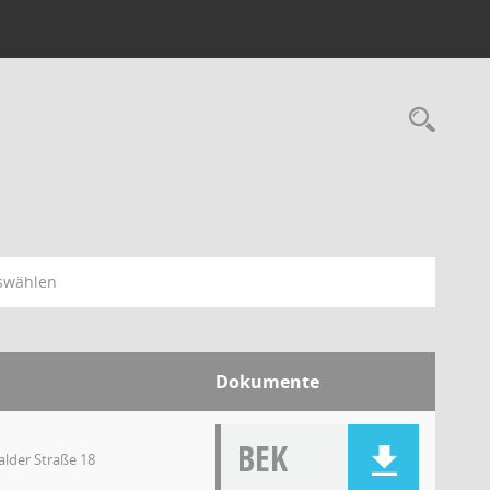
swählen
Dokumente
BEK
lder Straße 18