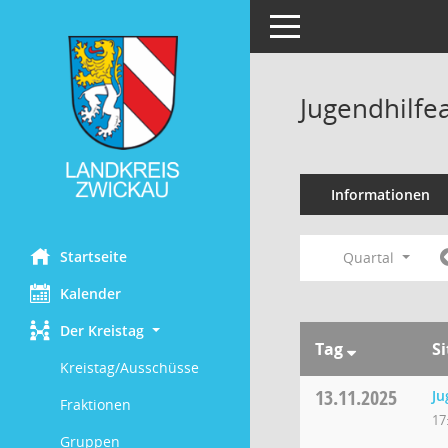
Toggle navigation
Jugendhilfe
Informationen
Startseite
Quartal
Kalender
Der Kreistag
Tag
S
Kreistag/Ausschüsse
13.11.2025
Ju
Fraktionen
17
Gruppen