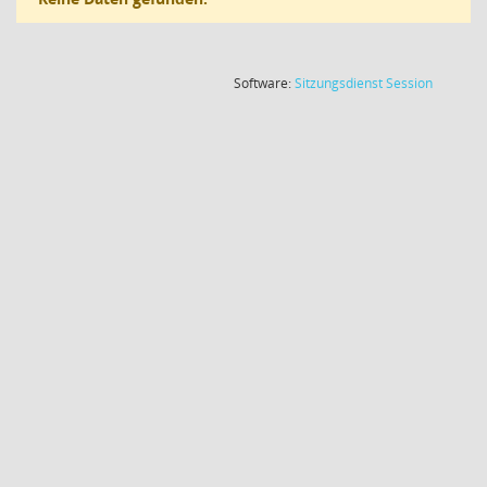
(Wird in
Software:
Sitzungsdienst
Session