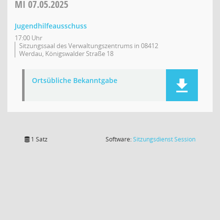
MI
07.05.2025
Jugendhilfeausschuss
17:00 Uhr
Sitzungssaal des Verwaltungszentrums in 08412
Werdau, Königswalder Straße 18
Ortsübliche Bekanntgabe
(Wird in
1 Satz
Software:
Sitzungsdienst
Session