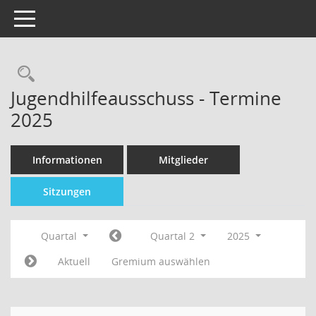
Toggle navigation
Jugendhilfeausschuss - Termine
2025
Informationen
Mitglieder
Sitzungen
Quartal
Quartal 2
2025
Aktuell
Gremium auswählen