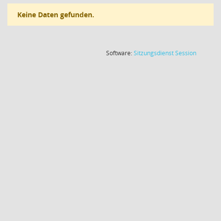
Keine Daten gefunden.
(Wird in
Software:
Sitzungsdienst
Session