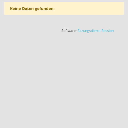
Keine Daten gefunden.
(Wird in
Software:
Sitzungsdienst
Session