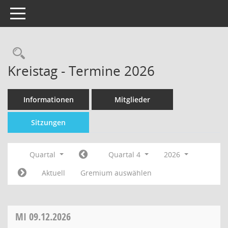
Toggle navigation
Kreistag - Termine 2026
Informationen
Mitglieder
Sitzungen
Quartal
Quartal 4
2026
Aktuell
Gremium auswählen
MI
09.12.2026