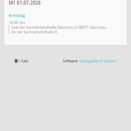
MI
01.07.2026
Kreistag
16:00 Uhr
Saal der Sachsenlandhalle Glauchau in 08371 Glauchau,
An der Sachsenlandhalle 3
(Wird in
1 Satz
Software:
Sitzungsdienst
Session