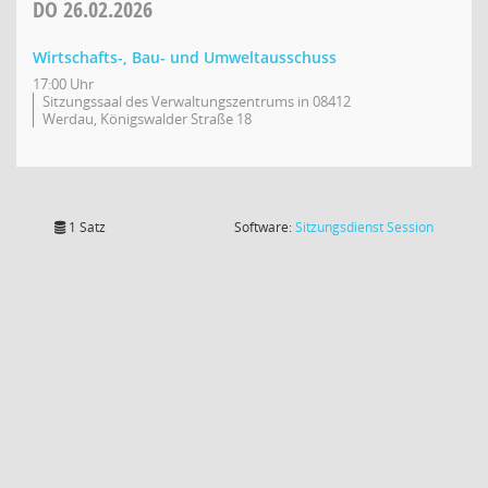
DO
26.02.2026
Wirtschafts-, Bau- und Umweltausschuss
17:00 Uhr
Sitzungssaal des Verwaltungszentrums in 08412
Werdau, Königswalder Straße 18
(Wird in
1 Satz
Software:
Sitzungsdienst
Session