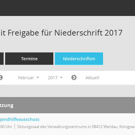
t Freigabe für Niederschrift 2017
Termine
Niederschriften
Februar
2017
Aktuell
itzung
gendhilfeausschuss
:00 Uhr
Sitzungssaal des Verwaltungszentrums in 08412 Werdau, Königswa