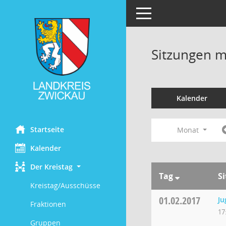
Toggle navigation
Sitzungen mi
Kalender
Startseite
Monat
Kalender
Der Kreistag
Tag
S
Kreistag/Ausschüsse
01.02.2017
Ju
Fraktionen
17
Gruppen