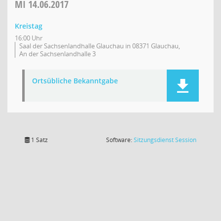
MI
14.06.2017
Kreistag
16:00 Uhr
Saal der Sachsenlandhalle Glauchau in 08371 Glauchau,
An der Sachsenlandhalle 3
Ortsübliche Bekanntgabe
(Wird in
1 Satz
Software:
Sitzungsdienst
Session