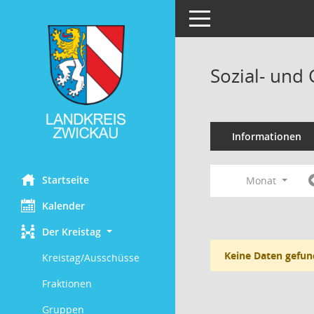
Toggle navigation
Sozial- und
Informationen
Startseite
Monat
Kalender
Der Kreistag
Keine Daten gefun
Kreistag/Ausschüsse
Fraktionen
Gruppen