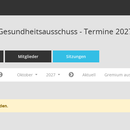
 Gesundheitsausschuss - Termine 202
Mitglieder
Sitzungen
Oktober
2027
Aktuell
Gremium au
den.