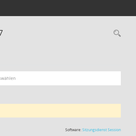
7
swählen
(Wird in
Software:
Sitzungsdienst
Session