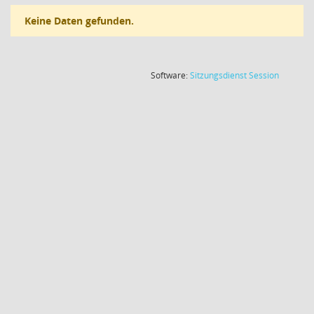
Keine Daten gefunden.
(Wird in
Software:
Sitzungsdienst
Session