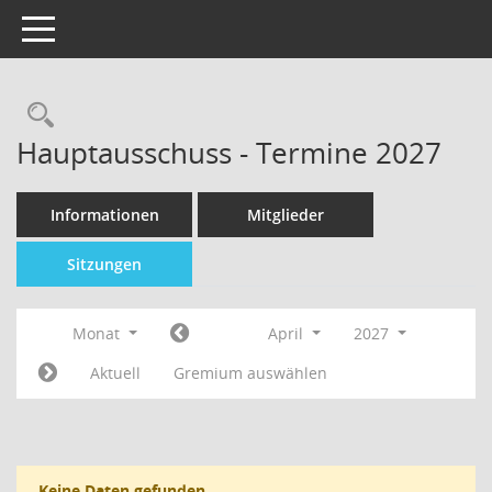
Toggle navigation
Hauptausschuss - Termine 2027
Informationen
Mitglieder
Sitzungen
Monat
April
2027
Aktuell
Gremium auswählen
Keine Daten gefunden.