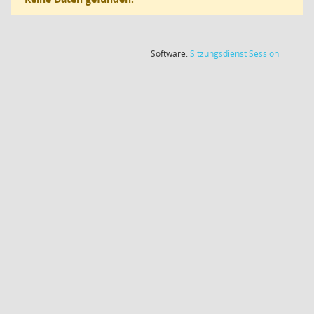
(Wird in
Software:
Sitzungsdienst
Session