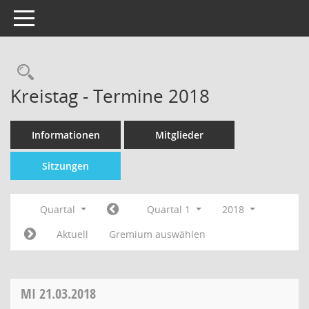
Toggle navigation
Kreistag - Termine 2018
Informationen
Mitglieder
Sitzungen
Quartal
Quartal 1
2018
Aktuell
Gremium auswählen
MI
21.03.2018