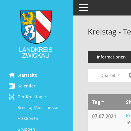
Toggle navigation
Kreistag - 
Informationen
Startseite
Quartal
Kalender
Der Kreistag
Tag
S
Kreistag/Ausschüsse
07.07.2021
Kr
Fraktionen
16
Gruppen