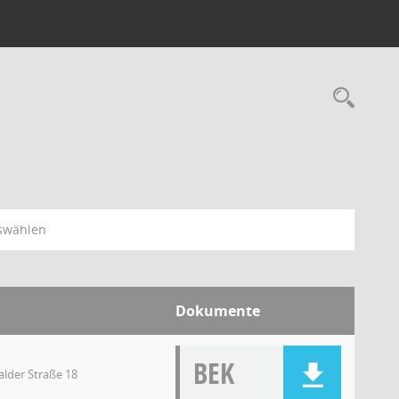
swählen
Dokumente
BEK
lder Straße 18