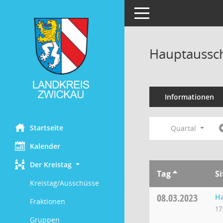
Toggle navigation
Hauptaussch
Informationen
Startseite
Quartal
Kalender
Der Kreistag
Tag
S
Kreistag/Ausschüsse
08.03.2023
H
Fraktionen
17
Gruppen