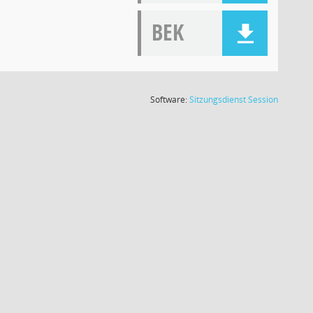
BEK
(Wird in
Software:
Sitzungsdienst
Session