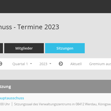
uss - Termine 2023
Mitglieder
Sitzungen
Quartal 1
2023
Aktuell
Gremium au
itzung
auptausschuss
:00 Uhr
Sitzungssaal des Verwaltungszentrums in 08412 Werdau, Königswa