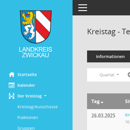
Toggle navigation
Kreistag - 
Informationen
Startseite
Quartal
Kalender
Der Kreistag
Tag
S
Kreistag/Ausschüsse
26.03.2025
Kr
Fraktionen
16
Gruppen