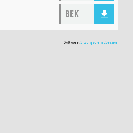
BEK
(Wird in
Software:
Sitzungsdienst
Session