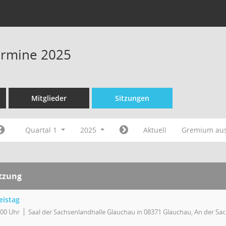
Termine 2025
Mitglieder
Sitzungen
Quartal 1
2025
Aktuell
Gremium au
itzung
eistag
:00 Uhr
Saal der Sachsenlandhalle Glauchau in 08371 Glauchau, An der Sa