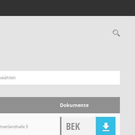
swählen
Dokumente
BEK
chsenlandhalle 3