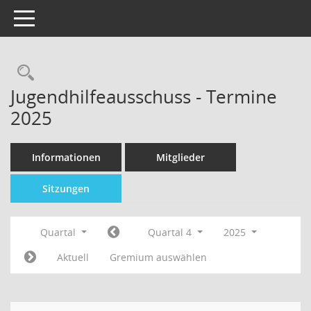
Toggle navigation
Jugendhilfeausschuss - Termine
2025
Informationen
Mitglieder
Sitzungen
Quartal
Quartal 4
2025
Aktuell
Gremium auswählen