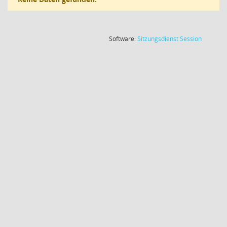
(Wird in
Software:
Sitzungsdienst
Session