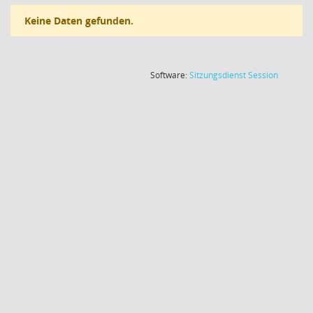
Keine Daten gefunden.
(Wird in
Software:
Sitzungsdienst
Session