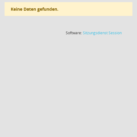
Keine Daten gefunden.
(Wird in
Software:
Sitzungsdienst
Session