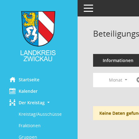
Toggle navigation
Beteiligung
Informationen
Startseite
Monat
Kalender
Der Kreistag
Keine Daten gefun
Kreistag/Ausschüsse
Fraktionen
Gruppen