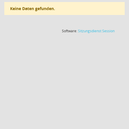
Keine Daten gefunden.
(Wird in
Software:
Sitzungsdienst
Session