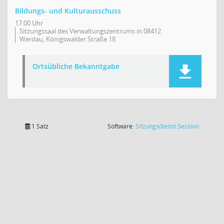
Bildungs- und Kulturausschuss
17:00 Uhr
Sitzungssaal des Verwaltungszentrums in 08412
Werdau, Königswalder Straße 18
Ortsübliche Bekanntgabe
(Wird in
1 Satz
Software:
Sitzungsdienst
Session