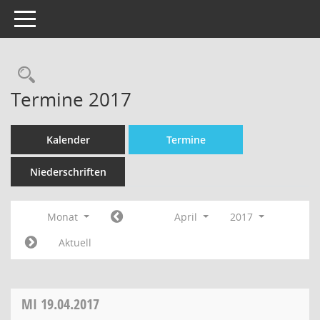
Toggle navigation
Termine 2017
Kalender
Termine
Niederschriften
Monat
April
2017
Aktuell
MI
19.04.2017