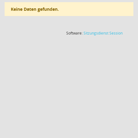
Keine Daten gefunden.
(Wird in
Software:
Sitzungsdienst
Session