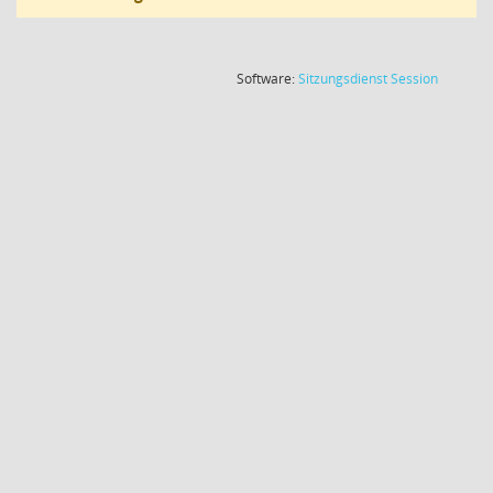
(Wird in
Software:
Sitzungsdienst
Session