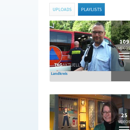
UPLOADS
PLAYLISTS
109
VIDEO
Landkreis
25
VIDEO