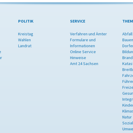
POLITIK
SERVICE
THEM
Kreistag
Verfahren und Ämter
Abfall
Wahlen
Formulare und
Bauen
Landrat
Informationen
Dorfe
e
Online Service
Bildu
ur
Hinweise
Brand
Amt 24 Sachsen
Katas
Breit
Fahrz
Führe
Freize
Gesun
Integ
Kinde
Klima
Natur
Sozia
Umwe