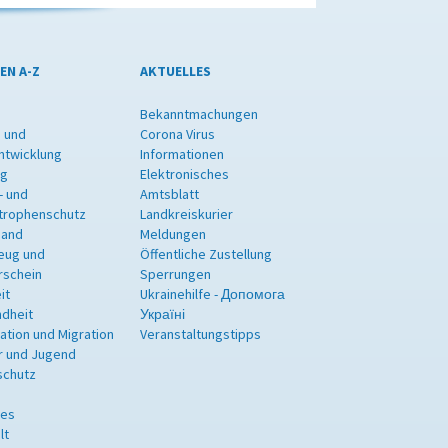
EN A-Z
AKTUELLES
Bekanntmachungen
 und
Corona Virus
ntwicklung
Informationen
ng
Elektronisches
- und
Amtsblatt
trophenschutz
Landkreiskurier
band
Meldungen
eug und
Öffentliche Zustellung
rschein
Sperrungen
it
Ukrainehilfe - Допомога
dheit
Україні
ration und Migration
Veranstaltungstipps
r und Jugend
schutz
les
lt