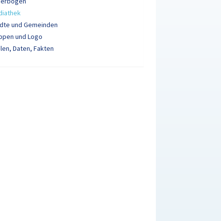
derbogen
diathek
ädte und Gemeinden
ppen und Logo
len, Daten, Fakten