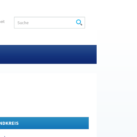
heit
NDKREIS