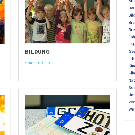
Abf
Bau
Bil
Bra
Bre
Fah
Fre
BILDUNG
Ge
Int
mehr erfahren
Kin
Kli
Nat
Soz
Um
Ver
Wir