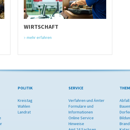
WIRTSCHAFT
mehr erfahren
POLITIK
SERVICE
THEM
Kreistag
Verfahren und Ämter
Abfall
Wahlen
Formulare und
Bauen
Landrat
Informationen
Dorfe
e
Online Service
Bildu
ur
Hinweise
Brand
Amt 24 Sachsen
Katas