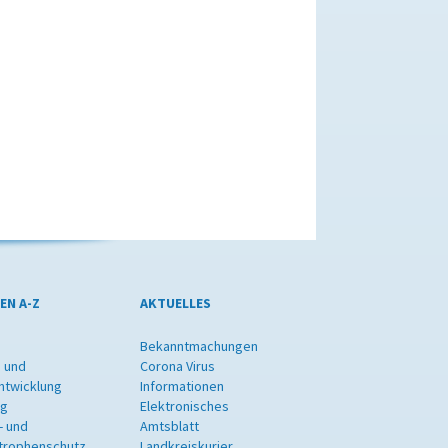
EN A-Z
AKTUELLES
Bekanntmachungen
 und
Corona Virus
ntwicklung
Informationen
ng
Elektronisches
- und
Amtsblatt
trophenschutz
Landkreiskurier