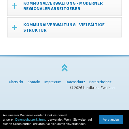
KOMMUNALVERWALTUNG - MODERNER
REGIONALER ARBEITGEBER
KOMMUNALVERWALTUNG - VIELFÄLTIGE
STRUKTUR
Übersicht
Kontakt
Impressum
Datenschutz
Barrierefreiheit
© 2026 Landkreis Zwickau
Auf unserer Webseite werden Cookies gemäß
Verstanden
unserer
Datenschutzerklärung
verwendet. Wenn Sie weiter auf
diesen Seiten surfen, erklären Sie sich damit einverstanden.