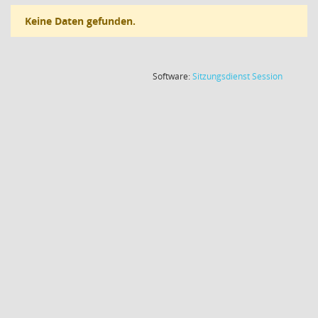
Keine Daten gefunden.
(Wird in
Software:
Sitzungsdienst
Session