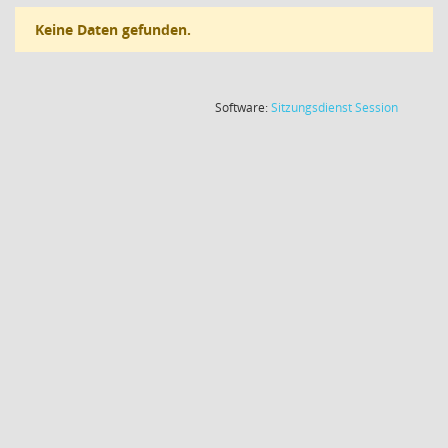
Keine Daten gefunden.
(Wird in
Software:
Sitzungsdienst
Session