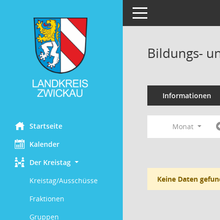
Toggle navigation
Bildungs- u
Informationen
Startseite
Monat
Kalender
Der Kreistag
Keine Daten gefun
Kreistag/Ausschüsse
Fraktionen
Gruppen