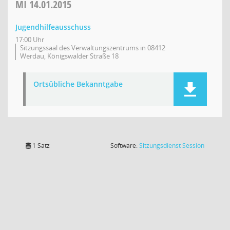
MI
14.01.2015
Jugendhilfeausschuss
17:00 Uhr
Sitzungssaal des Verwaltungszentrums in 08412
Werdau, Königswalder Straße 18
Ortsübliche Bekanntgabe
(Wird in
1 Satz
Software:
Sitzungsdienst
Session