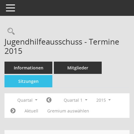
Toggle navigation
Jugendhilfeausschuss - Termine
2015
Informationen
Mitglieder
Sitzungen
Quartal
Quartal 1
2015
Aktuell
Gremium auswählen