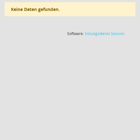
Keine Daten gefunden.
(Wird in
Software:
Sitzungsdienst
Session