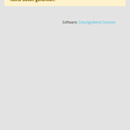
(Wird in
Software:
Sitzungsdienst
Session