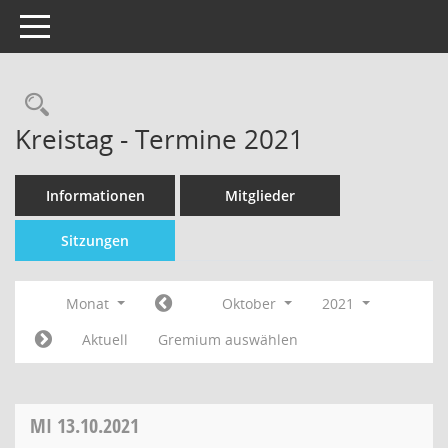
Toggle navigation
Kreistag - Termine 2021
Informationen
Mitglieder
Sitzungen
Monat
Oktober
2021
Aktuell
Gremium auswählen
MI
13.10.2021