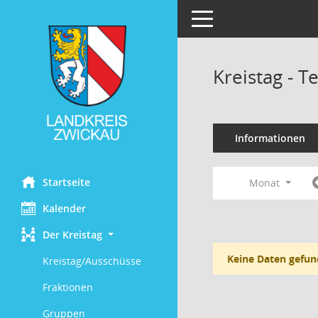
Toggle navigation
Kreistag - 
Informationen
Startseite
Monat
Kalender
Der Kreistag
Keine Daten gefun
Kreistag/Ausschüsse
Fraktionen
Gruppen