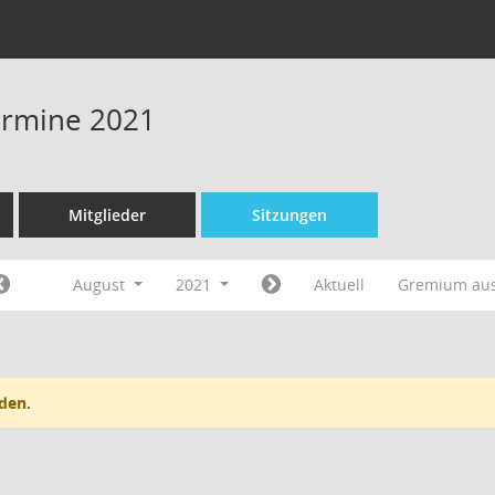
Termine 2021
Mitglieder
Sitzungen
August
2021
Aktuell
Gremium au
den.