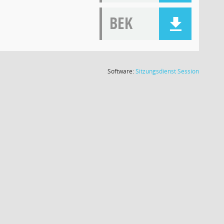
BEK
(Wird in
Software:
Sitzungsdienst
Session