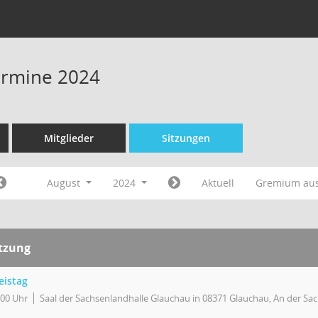
Termine 2024
Mitglieder
Sitzungen
August
2024
Aktuell
Gremium au
itzung
eistag
:00 Uhr
Saal der Sachsenlandhalle Glauchau in 08371 Glauchau, An der Sa