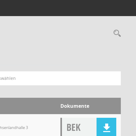
swählen
Dokumente
BEK
chsenlandhalle 3