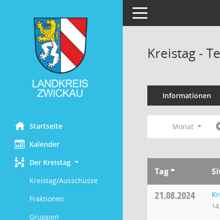
Toggle navigation
Kreistag - 
Informationen
Startseite
Monat
Kalender
Der Kreistag
Tag
S
Kreistag/Ausschüsse
21.08.2024
Kr
Fraktionen
14
Gruppen