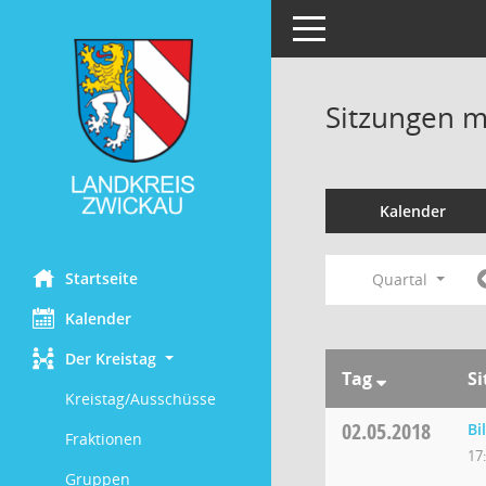
Toggle navigation
Sitzungen mi
Kalender
Startseite
Quartal
Kalender
Der Kreistag
Tag
S
Kreistag/Ausschüsse
02.05.2018
Bi
Fraktionen
17
Gruppen