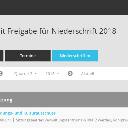
t Freigabe für Niederschrift 2018
Termine
Niederschriften
Quartal 2
2018
Aktuell
itzung
ldungs- und Kulturausschuss
:00 Uhr
Sitzungssaal des Verwaltungszentrums in 08412 Werdau, Königswa