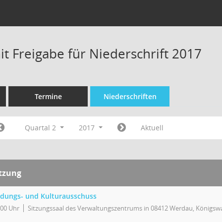
t Freigabe für Niederschrift 2017
Termine
Niederschriften
Quartal 2
2017
Aktuell
itzung
ldungs- und Kulturausschuss
:00 Uhr
Sitzungssaal des Verwaltungszentrums in 08412 Werdau, Königswa