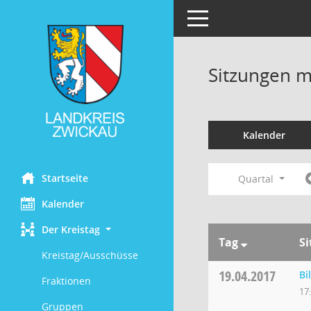
Toggle navigation
Sitzungen mi
Kalender
Startseite
Quartal
Kalender
Der Kreistag
Tag
S
Kreistag/Ausschüsse
19.04.2017
Bi
Fraktionen
17
Gruppen