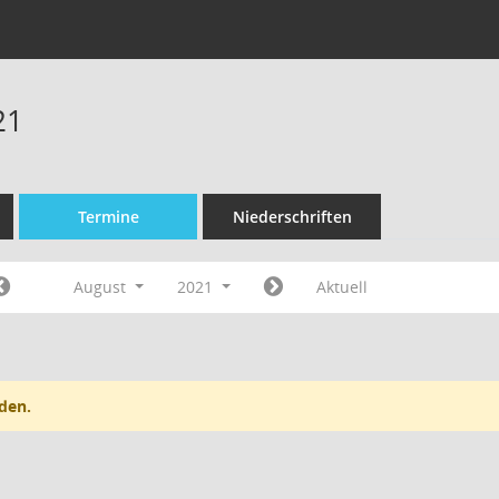
21
Termine
Niederschriften
August
2021
Aktuell
den.