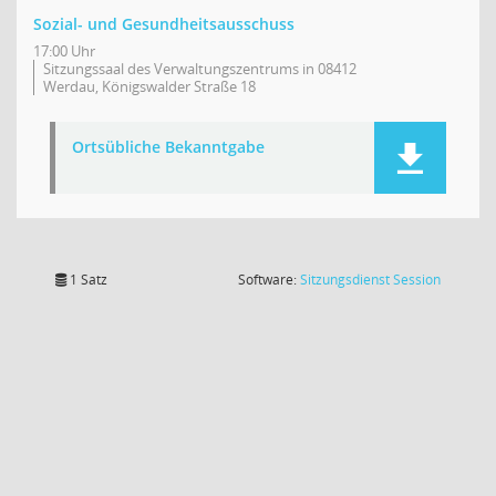
Sozial- und Gesundheitsausschuss
17:00 Uhr
Sitzungssaal des Verwaltungszentrums in 08412
Werdau, Königswalder Straße 18
Ortsübliche Bekanntgabe
(Wird in
1 Satz
Software:
Sitzungsdienst
Session