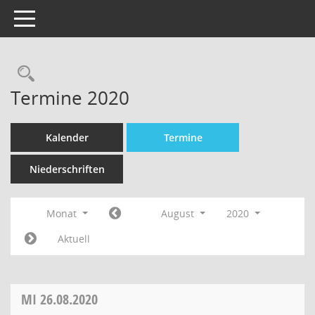
Toggle navigation
Termine 2020
Kalender
Termine
Niederschriften
Monat
August
2020
Aktuell
MI
26.08.2020