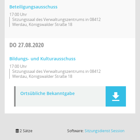
Beteiligungsausschuss
17:00 Uhr
Sitzungssaal des Verwaltungszentrums in 08412
Werdau, Königswalder Straße 18
DO
27.08.2020
Bildungs- und Kulturausschuss
17:00 Uhr
Sitzungssaal des Verwaltungszentrums in 08412
Werdau, Königswalder Straße 18
Ortsübliche Bekanntgabe
(Wird in
2 Sätze
Software:
Sitzungsdienst
Session