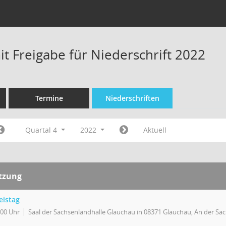
t Freigabe für Niederschrift 2022
Termine
Niederschriften
Quartal 4
2022
Aktuell
itzung
eistag
:00 Uhr
Saal der Sachsenlandhalle Glauchau in 08371 Glauchau, An der Sa