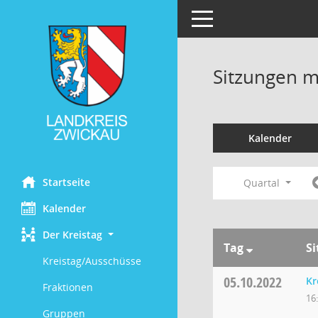
Toggle navigation
Sitzungen mi
Kalender
Startseite
Quartal
Kalender
Der Kreistag
Tag
S
Kreistag/Ausschüsse
05.10.2022
Kr
Fraktionen
16
Gruppen