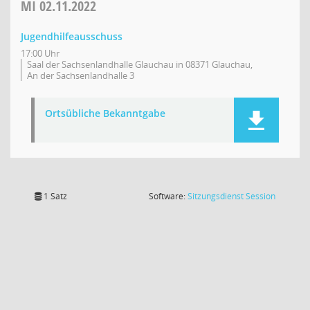
MI
02.11.2022
Jugendhilfeausschuss
17:00 Uhr
Saal der Sachsenlandhalle Glauchau in 08371 Glauchau,
An der Sachsenlandhalle 3
Ortsübliche Bekanntgabe
(Wird in
1 Satz
Software:
Sitzungsdienst
Session