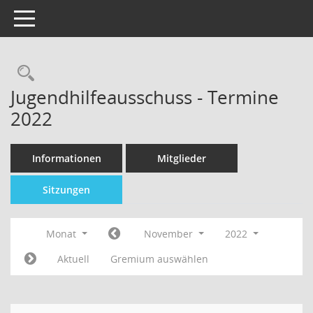
Toggle navigation
Jugendhilfeausschuss - Termine
2022
Informationen
Mitglieder
Sitzungen
Monat
November
2022
Aktuell
Gremium auswählen