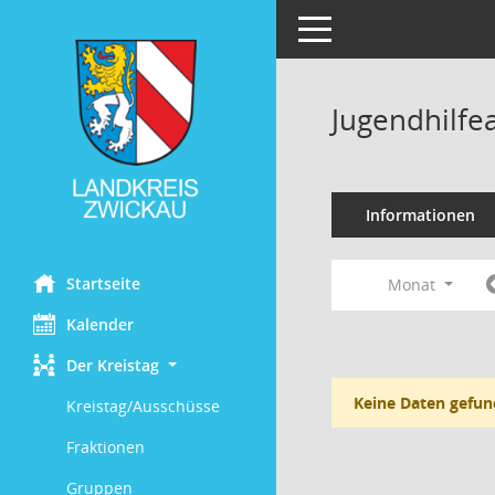
Toggle navigation
Jugendhilfe
Informationen
Startseite
Monat
Kalender
Der Kreistag
Keine Daten gefun
Kreistag/Ausschüsse
Fraktionen
Gruppen