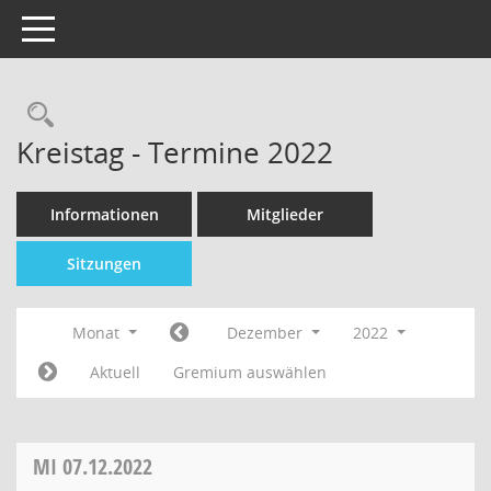
Toggle navigation
Kreistag - Termine 2022
Informationen
Mitglieder
Sitzungen
Monat
Dezember
2022
Aktuell
Gremium auswählen
MI
07.12.2022